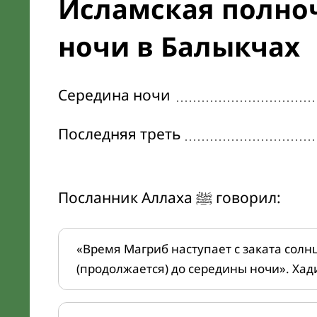
Исламская полноч
ночи в Балыкчах
Середина ночи
Последняя треть
Посланник Аллаха ﷺ говорил:
«Время Магриб наступает с заката солн
(продолжается) до середины ночи». Хад