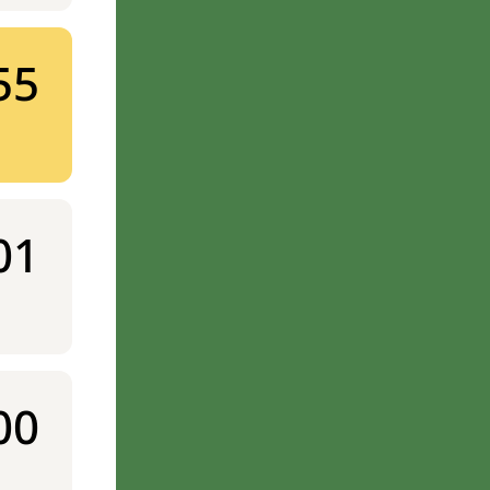
55
01
00