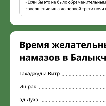
«Если бы это не было обременительным
совершение иша до первой трети ночи 
Время желательн
намазов в Балыкча
Тахаджуд и Витр
Ишрак
ад-Духа