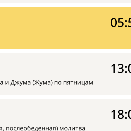
05:
13:
а и Джума (Жума) по пятницам
18:
я, послеобеденная) молитва