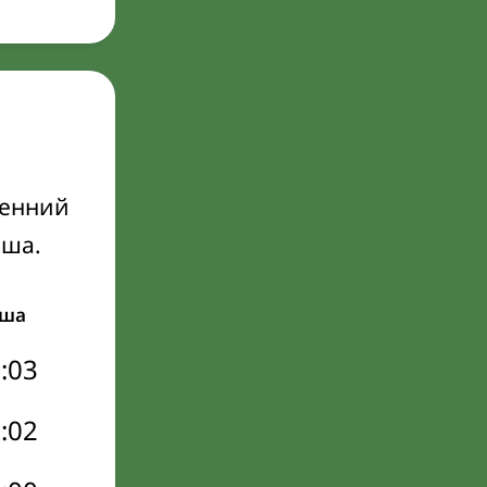
ренний
Иша.
ша
:03
:02