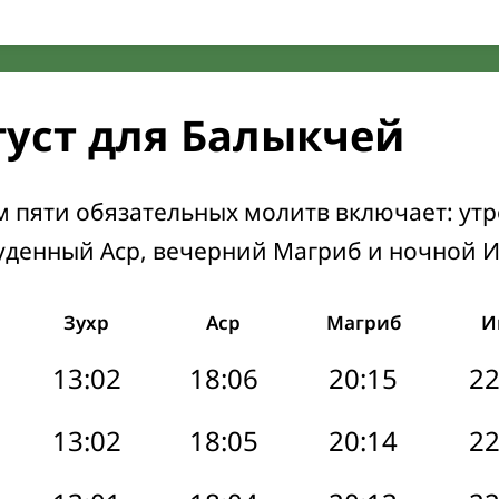
густ для Балыкчей
м пяти обязательных молитв включает: ут
уденный Аср, вечерний Магриб и ночной 
Зухр
Аср
Магриб
И
13:02
18:06
20:15
22
13:02
18:05
20:14
22