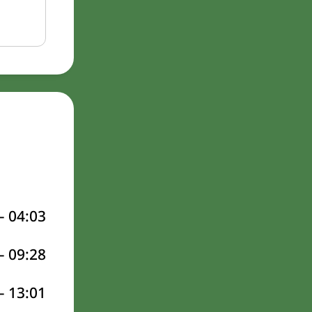
–
04:03
–
09:28
–
13:01