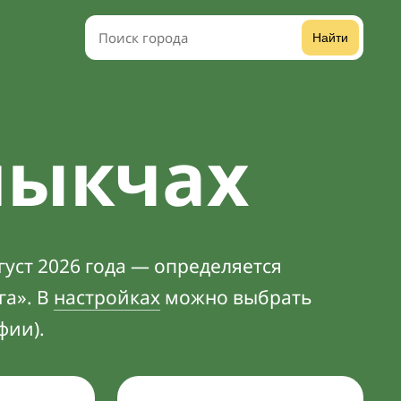
Найти
лыкчах
густ 2026 года — определяется
га». В
настройках
можно выбрать
фии).