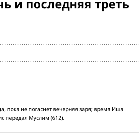
ь и последняя треть
ца, пока не погаснет вечерняя заря; время Иша
ис передал Муслим (612).