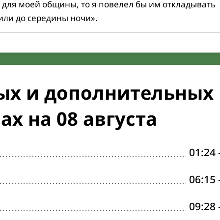
 для моей общины, то я повелел бы им откладывать
или до середины ночи».
ых и дополнительных
х на 08 августа
01:24
06:15
09:28