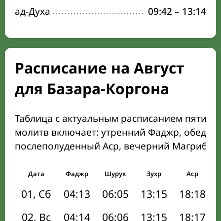
ад-Духа
09:42
–
13:14
Расписание на Август
для Базара-Коргона
Таблица с актуальным расписанием пяти о
молитв включает: утренний Фаджр, обеден
послеполуденный Аср, вечерний Магриб и
Дата
Фаджр
Шурук
Зухр
Аср
01, Сб
04:13
06:05
13:15
18:18
02, Вс
04:14
06:06
13:15
18:17