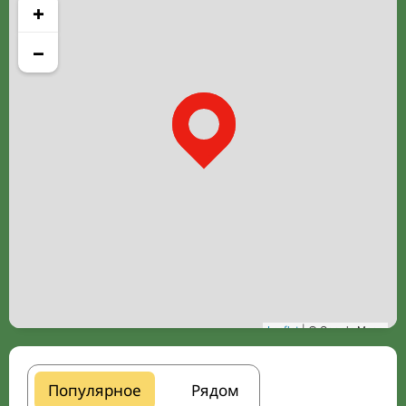
+
−
Leaflet
| © Google Maps
Популярное
Рядом