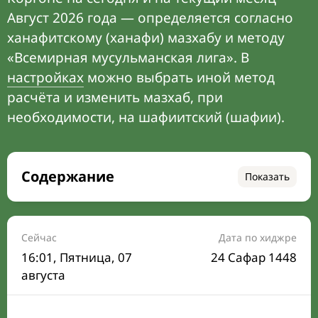
Август 2026 года — определяется согласно
ханафитскому (ханафи) мазхабу и методу
«Всемирная мусульманская лига». В
настройках
можно выбрать иной метод
расчёта и изменить мазхаб, при
необходимости, на шафиитский (шафии).
Содержание
Показать
Время намаза на сегодня
Расписание на месяц
Сейчас
Дата по хиджре
16:01
, Пятница, 07
24 Сафар 1448
Время Сухура и Ифтара на сегодня
августа
Календарь рамадана