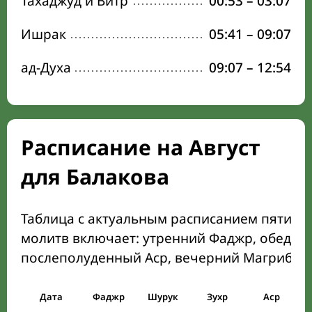
Тахаджуд и Витр
00:53
–
03:07
Ишрак
05:41
–
09:07
ад-Духа
09:07
–
12:54
Расписание на Август
для Балакова
Таблица с актуальным расписанием пяти о
молитв включает: утренний Фаджр, обеден
послеполуденный Аср, вечерний Магриб и
Дата
Фаджр
Шурук
Зухр
Аср