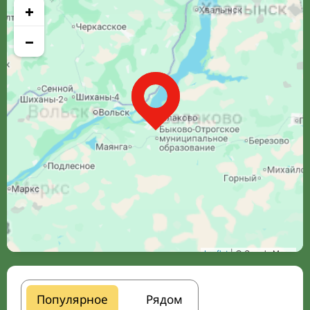
+
−
Leaflet
| © Google Maps
Популярное
Рядом