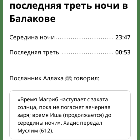
последняя треть ночи в
Балакове
Середина ночи
23:47
Последняя треть
00:53
Посланник Аллаха ﷺ говорил:
«Время Магриб наступает с заката
солнца, пока не погаснет вечерняя
заря; время Иша (продолжается) до
середины ночи». Хадис передал
Муслим (612).