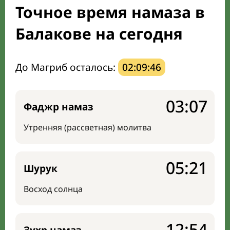
Точное время намаза в
Мечети и молельные комнаты
Балакове на сегодня
Направление киблы
До Магриб осталось:
02:09:45
03:07
Фаджр намаз
Утренняя (рассветная) молитва
05:21
Шурук
Восход солнца
12:54