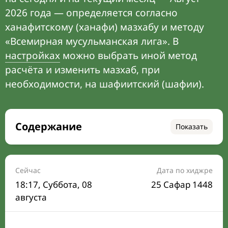
2026 года — определяется согласно
ханафитскому (ханафи) мазхабу и методу
«Всемирная мусульманская лига». В
настройках
можно выбрать иной метод
расчёта и изменить мазхаб, при
необходимости, на шафиитский (шафии).
Содержание
Показать
Время намаза на сегодня
Расписание на месяц
Сейчас
Дата по хиджре
18:17
, Суббота, 08
25 Сафар 1448
Время Сухура и Ифтара на сегодня
августа
Календарь рамадана