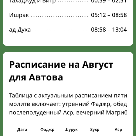
Тахаджуд и Витр
00:59
–
02:51
Ишрак
05:12
–
08:58
ад-Духа
08:58
–
13:04
Расписание на Август
для Автова
Таблица с актуальным расписанием пяти о
молитв включает: утренний Фаджр, обеден
послеполуденный Аср, вечерний Магриб и
Дата
Фаджр
Шурук
Зухр
Аср