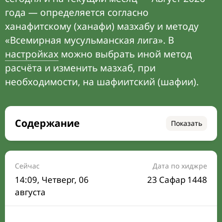
года — определяется согласно
ханафитскому (ханафи) мазхабу и методу
«Всемирная мусульманская лига». В
настройках
можно выбрать иной метод
расчёта и изменить мазхаб, при
необходимости, на шафиитский (шафии).
Содержание
Показать
Время намаза на сегодня
Расписание на месяц
Сейчас
Дата по хиджре
14:10
, Четверг, 06
23 Сафар 1448
Время Сухура и Ифтара на сегодня
августа
Календарь рамадана