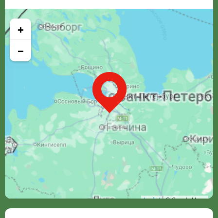
+
−
Leaflet
| © Google Maps