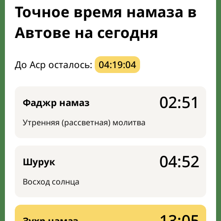
Точное время намаза в
Направление киблы
Автове на сегодня
До Аср осталось:
04:19:03
02:51
Фаджр намаз
Утренняя (рассветная) молитва
04:52
Шурук
Восход солнца
13:05