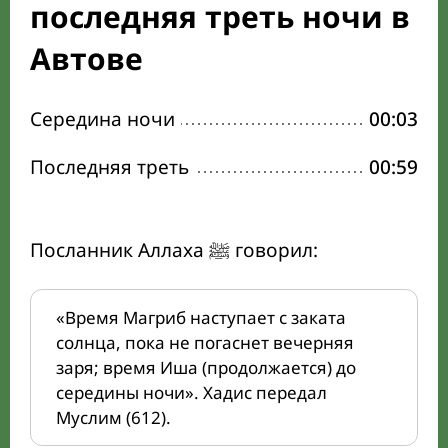
последняя треть ночи в
Автове
Середина ночи
00:03
Последняя треть
00:59
Посланник Аллаха ﷺ говорил:
«Время Магриб наступает с заката
солнца, пока не погаснет вечерняя
заря; время Иша (продолжается) до
середины ночи». Хадис передал
Муслим (612).