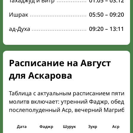
Тахаджуд и Витр
01:05
–
03:12
Ишрак
05:50
–
09:20
ад-Духа
09:20
–
13:11
Расписание на Август
для Аскарова
Таблица с актуальным расписанием пяти о
молитв включает: утренний Фаджр, обеден
послеполуденный Аср, вечерний Магриб и
Дата
Фаджр
Шурук
Зухр
Аср