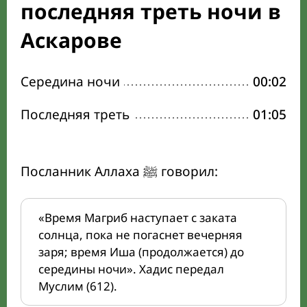
последняя треть ночи в
Аскарове
Середина ночи
00:02
Последняя треть
01:05
Посланник Аллаха ﷺ говорил:
«Время Магриб наступает с заката
солнца, пока не погаснет вечерняя
заря; время Иша (продолжается) до
середины ночи». Хадис передал
Муслим (612).