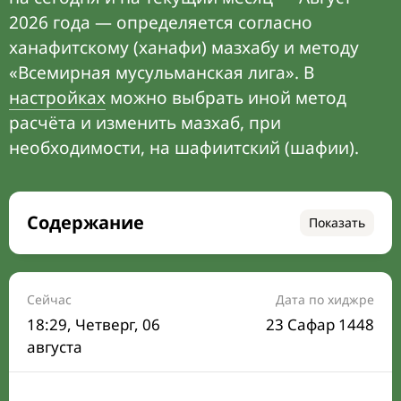
2026 года — определяется согласно
ханафитскому (ханафи) мазхабу и методу
«Всемирная мусульманская лига». В
настройках
можно выбрать иной метод
расчёта и изменить мазхаб, при
необходимости, на шафиитский (шафии).
Содержание
Показать
Время намаза на сегодня
Расписание на месяц
Сейчас
Дата по хиджре
18:29
, Четверг, 06
23 Сафар 1448
Время Сухура и Ифтара на сегодня
августа
Календарь рамадана