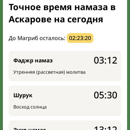
Точное время намаза в
Мечети и молельные комнаты
Аскарове на сегодня
Направление киблы
До Магриб осталось:
02:23:19
03:12
Фаджр намаз
Утренняя (рассветная) молитва
05:30
Шурук
Восход солнца
13:12