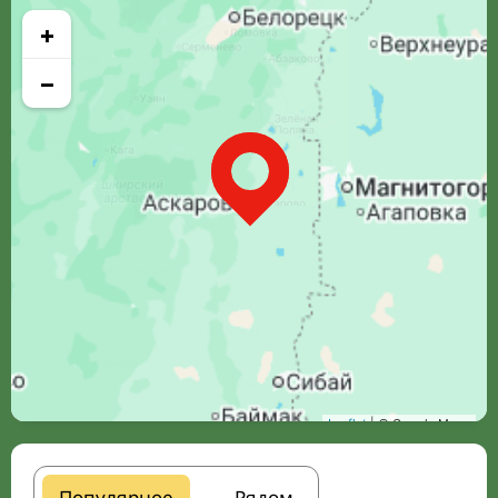
+
−
Leaflet
| © Google Maps
Популярное
Рядом