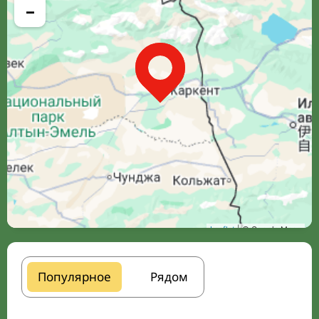
−
Leaflet
| © Google Maps
Популярное
Рядом