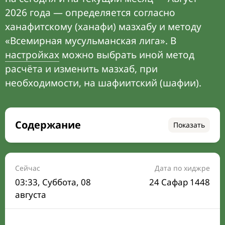
2026 года — определяется согласно
ханафитскому (ханафи) мазхабу и методу
«Всемирная мусульманская лига». В
настройках
можно выбрать иной метод
расчёта и изменить мазхаб, при
необходимости, на шафиитский (шафии).
Содержание
Показать
Время намаза на сегодня
Расписание на месяц
Сейчас
Дата по хиджре
03:33
, Суббота, 08
24 Сафар 1448
Время Сухура и Ифтара на сегодня
августа
Календарь рамадана