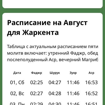
Расписание на Август
для Жаркента
Таблица с актуальным расписанием пяти о
молитв включает: утренний Фаджр, обеден
послеполуденный Аср, вечерний Магриб и
Дата
Фаджр
Шурук
Зухр
Аср
01, Сб
02:25
04:27
11:46
16:53
02, Вс
02:27
04:28
11:46
16:52
03, Пн
02:29
04:30
11:46
16:51