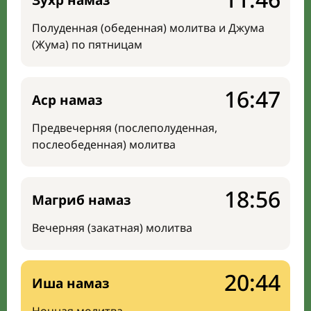
Зухр намаз
Полуденная (обеденная) молитва и Джума
(Жума) по пятницам
16:47
Аср намаз
Предвечерняя (послеполуденная,
послеобеденная) молитва
18:56
Магриб намаз
Вечерняя (закатная) молитва
20:44
Иша намаз