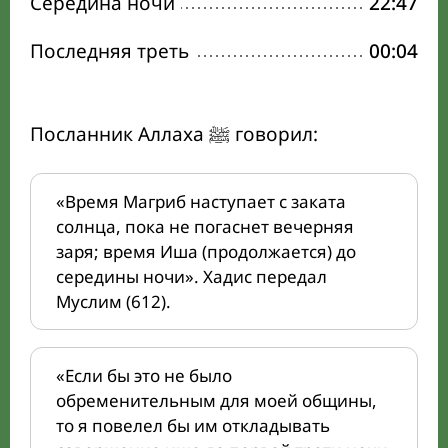
Середина ночи
22:47
Последняя треть
00:04
Посланник Аллаха ﷺ говорил:
«Время Магриб наступает с заката
солнца, пока не погаснет вечерняя
заря; время Иша (продолжается) до
середины ночи». Хадис передал
Муслим (612).
«Если бы это не было
обременительным для моей общины,
то я повелел бы им откладывать