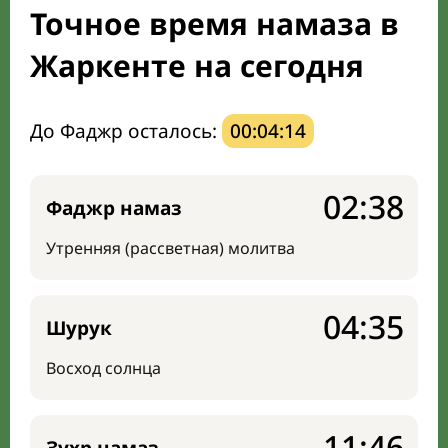
Точное время намаза в
Направление киблы
Жаркенте на сегодня
До Фаджр осталось:
00:04:13
02:38
Фаджр намаз
Утренняя (рассветная) молитва
04:35
Шурук
Восход солнца
11:46