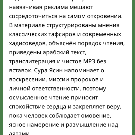
слушанию суры Ясин
навязчивая реклама мешают
Текст суры Ясин полностью: арабский,
сосредоточиться на самом откровении.
транслитерация и русский перевод
В материале структурированы мнения
классических тафсиров и современных
Легальные площадки без рекламы: где
слушать или скачать суру Ясин
хадисоведов, объяснён порядок чтения,
приведены арабский текст,
Ключевые аяты суры Ясин, требующие
транслитерация и чистое MP3 без
пояснения
вставок. Сура Ясин напоминает о
Предостережения: шариат о суевериях и
воскресении, миссии пророков и
приписываемых «чудесах»
личной ответственности, поэтому
осмысленное чтение приносит
спокойствие сердца и закрепляет веру,
пока человек соблюдает омовение,
ясное намерение и размышление над
аятами.