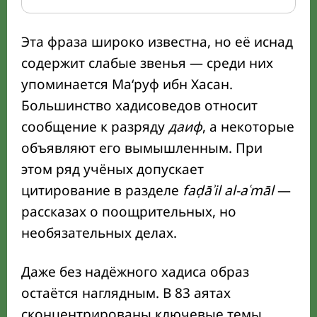
Эта фраза широко известна, но её иснад
содержит слабые звенья — среди них
упоминается Ма‘руф ибн Хасан.
Большинство хадисоведов относит
сообщение к разряду
даиф
, а некоторые
объявляют его вымышленным. При
этом ряд учёных допускает
цитирование в разделе
faḍāʾil al-aʿmāl
—
рассказах о поощрительных, но
необязательных делах.
Даже без надёжного хадиса образ
остаётся наглядным. В 83 аятах
сконцентрированы ключевые темы