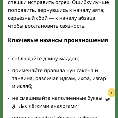
спешки исправить огрех. Ошибку лучше
поправить, вернувшись к началу аята;
серьёзный сбой — к началу абзаца,
чтобы восстановить связность.
Ключевые нюансы произношения
соблюдайте длину маддов;
применяйте правила нун сакена и
танвина, различая идгам, ихфа, изгар
и икляб;
↑
не смешивайте наполненные буквы
ص،
с лёгкими аналогами;
ط، ق
чётко отделяйте ‘айн и ха, избегая