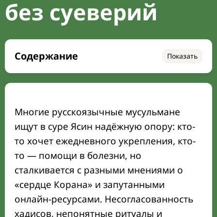
без суеверий
Содержание
Показать
Сура Ясин в структуре Корана:
происхождение, тип ниспослания и объём
Что скрыто в названии «Ясин» и почему её
Многие русскоязычные мусульмане
называют «сердцем Корана»
ищут в суре Ясин надёжную опору: кто-
Подтверждённые достоинства суры Ясин:
то хочет ежедневного укрепления, кто-
хадисы и мнения учёных
то — помощи в болезни, но
сталкивается с разными мнениями о
Когда уместно читать Ясин и какие
намерения считаются правильными
«сердце Корана» и запутанными
онлайн-ресурсами. Несогласованность
Практическое руководство по чтению и
хадисов, непонятные ритуалы и