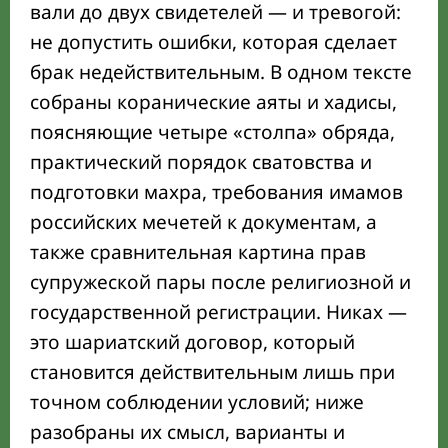
вали до двух свидетелей — и тревогой:
Как проходит церемония никаха: хутба,
не допустить ошибки, которая сделает
иджаб-кабул, дуа и подписи
брак недействительным. В одном тексте
Что меняется после никаха: основные
собраны коранические аяты и хадисы,
права и обязанности супругов
поясняющие четыре «столпа» обряда,
Никах в России: какие документы нужны,
практический порядок сватовства и
зачем имам и какие подарки дарят по
подготовки махра, требования имамов
традиции
российских мечетей к документам, а
также сравнительная картина прав
супружеской пары после религиозной и
государственной регистрации. Никах —
это шариатский договор, который
становится действительным лишь при
точном соблюдении условий; ниже
разобраны их смысл, варианты и