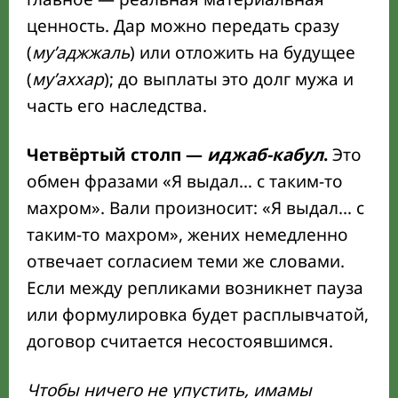
ценность. Дар можно передать сразу
(
му’аджжаль
) или отложить на будущее
(
му’аххар
); до выплаты это долг мужа и
часть его наследства.
Четвёртый столп —
иджаб-кабул
.
Это
обмен фразами
Я выдал… с таким-то
махром
. Вали произносит:
Я выдал… с
таким-то махром
, жених немедленно
отвечает согласием теми же словами.
Если между репликами возникнет паузa
или формулировка будет расплывчатой,
договор считается несостоявшимся.
Чтобы ничего не упустить, имамы