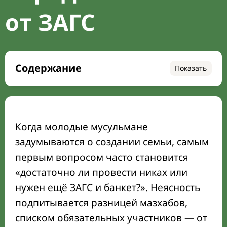
от ЗАГС
Содержание
Показать
Никах в исламе: что это такое и чем он
отличается от ЗАГС-брака и праздничной
свадьбы
Когда молодые мусульмане
Подготовка к никаху: от сватовства до
задумываются о создании семьи, самым
согласования махра и условий брака
первым вопросом часто становится
Шариатские требования к жениху и
«достаточно ли провести никах или
невесте перед заключением никаха
нужен ещё ЗАГС и банкет?». Неясность
Что делает никах действительным: вали,
подпитывается разницей мазхабов,
махр, свидетели и формула согласия
списком обязательных участников — от