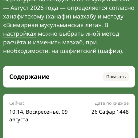
— Август 2026 года — определяется согласно
ханафитскому (ханафи) мазхабу и методу
«Всемирная мусульманская лига». В
настройках
можно выбрать иной метод
расчёта и изменить мазхаб, при
необходимости, на шафиитский (шафии).
Содержание
Показать
Время намаза на сегодня
Расписание на месяц
Сейчас
Дата по хиджре
10:14
, Воскресенье, 09
26 Сафар 1448
Время Сухура и Ифтара на сегодня
августа
Календарь рамадана