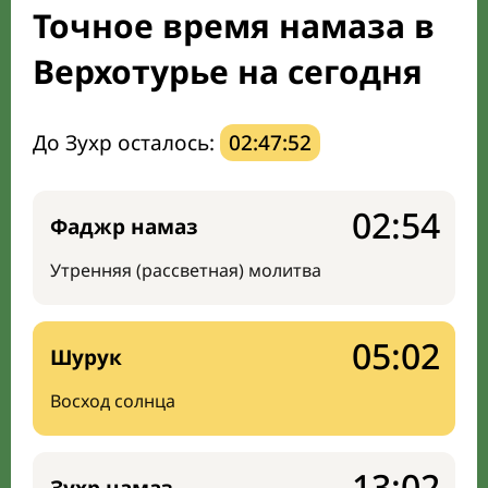
Точное время намаза в
Направление киблы
Верхотурье на сегодня
До Зухр осталось:
02:47:51
02:54
Фаджр намаз
Утренняя (рассветная) молитва
05:02
Шурук
Восход солнца
13:02