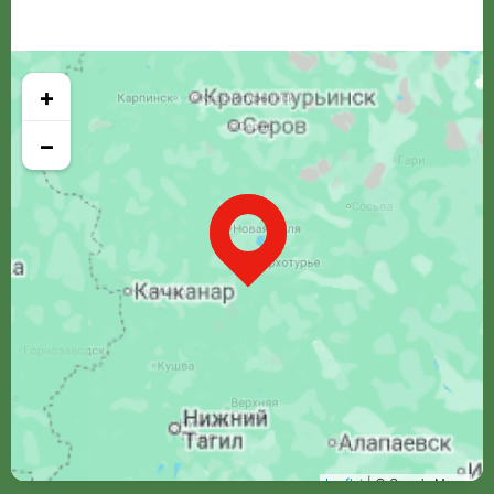
+
−
Leaflet
| © Google Maps