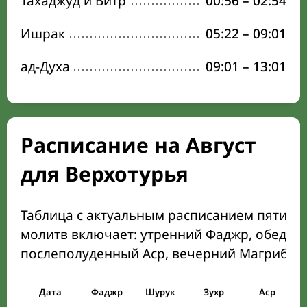
Тахаджуд и Витр
00:56
–
02:54
Ишрак
05:22
–
09:01
ад-Духа
09:01
–
13:01
Расписание на Август
для Верхотурья
Таблица с актуальным расписанием пяти о
молитв включает: утренний Фаджр, обеден
послеполуденный Аср, вечерний Магриб и
Дата
Фаджр
Шурук
Зухр
Аср