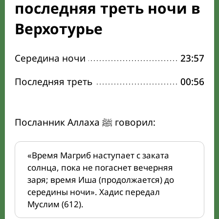
последняя треть ночи в
Верхотурье
Середина ночи
23:57
Последняя треть
00:56
Посланник Аллаха ﷺ говорил:
«Время Магриб наступает с заката
солнца, пока не погаснет вечерняя
заря; время Иша (продолжается) до
середины ночи». Хадис передал
Муслим (612).