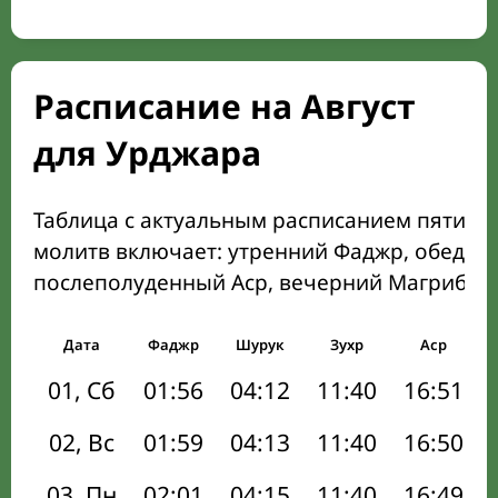
Расписание на Август
для Урджара
Таблица с актуальным расписанием пяти о
молитв включает: утренний Фаджр, обеден
послеполуденный Аср, вечерний Магриб и
Дата
Фаджр
Шурук
Зухр
Аср
01, Сб
01:56
04:12
11:40
16:51
02, Вс
01:59
04:13
11:40
16:50
03, Пн
02:01
04:15
11:40
16:49