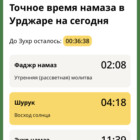
Точное время намаза в
Направление киблы
Урджаре на сегодня
До Зухр осталось:
00:36:37
02:08
Фаджр намаз
Утренняя (рассветная) молитва
04:18
Шурук
Восход солнца
11:39