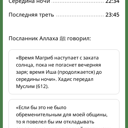
Середина ночи
22:34
Последняя треть
23:45
Посланник Аллаха ﷺ говорил:
«Время Магриб наступает с заката
солнца, пока не погаснет вечерняя
заря; время Иша (продолжается) до
середины ночи». Хадис передал
Муслим (612).
«Если бы это не было
обременительным для моей общины,
то я повелел бы им откладывать