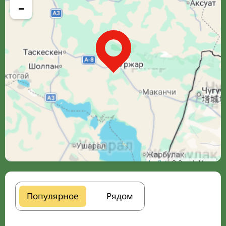
−
Leaflet
| © Google Maps
Популярное
Рядом