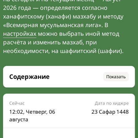
2026 года — определяется согласно
ханафитскому (ханафи) мазхабу и методу
«Всемирная мусульманская лига». В
настройках
можно выбрать иной метод
расчёта и изменить мазхаб, при
необходимости, на шафиитский (шафии).
Содержание
Показать
Время намаза на сегодня
Расписание на месяц
Сейчас
Дата по хиджре
12:02
, Четверг, 06
23 Сафар 1448
Время Сухура и Ифтара на сегодня
августа
Календарь рамадана