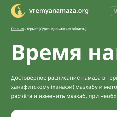
vremyanamaza.org
М
Главная
›
Термез (Сурхандарьинская область)
Время на
Достоверное расписание намаза в Терм
ханафитскому (ханафи) мазхабу и мет
расчёта и изменить мазхаб, при необ