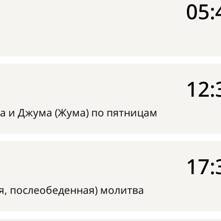
05:
12:
а и Джума (Жума) по пятницам
17:
я, послеобеденная) молитва