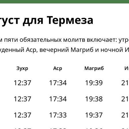
густ для Термеза
м пяти обязательных молитв включает: ут
уденный Аср, вечерний Магриб и ночной 
Зухр
Аср
Магриб
И
12:37
17:34
19:39
21
12:37
17:34
19:38
21
12:37
17:33
19:37
21