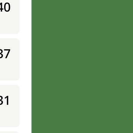
40
37
31