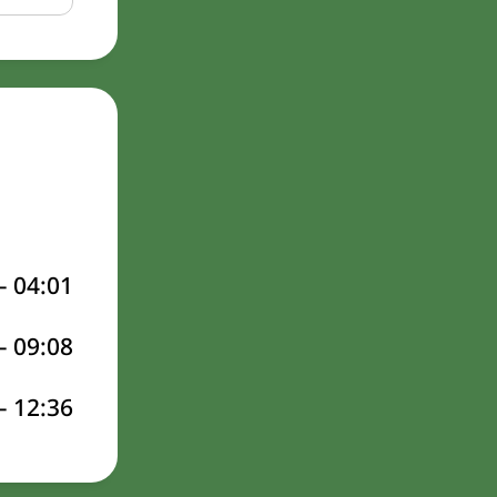
–
04:01
–
09:08
–
12:36