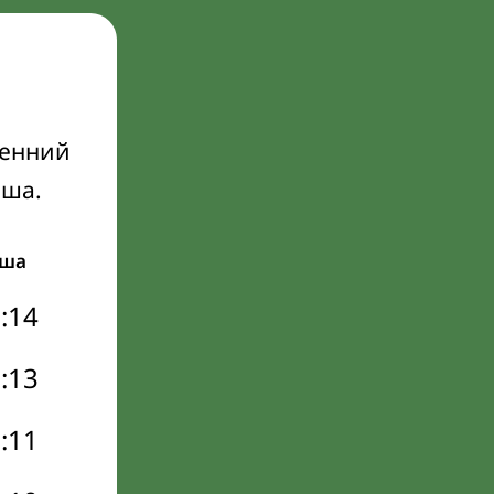
ренний
Иша.
ша
:14
:13
:11