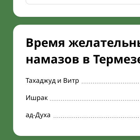
Время желательн
намазов в Термезе
Тахаджуд и Витр
Ишрак
ад-Духа