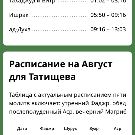
Тахаджуд и Витр
01:02
–
03:16
Ишрак
05:50
–
09:16
ад-Духа
09:16
–
13:03
Расписание на Август
для Татищева
Таблица с актуальным расписанием пяти о
молитв включает: утренний Фаджр, обеден
послеполуденный Аср, вечерний Магриб и
Дата
Фаджр
Шурук
Зухр
Аср