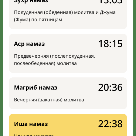
Зухр намаз
Полуденная (обеденная) молитва и Джума
(Жума) по пятницам
18:15
Аср намаз
Предвечерняя (послеполуденная,
послеобеденная) молитва
20:36
Магриб намаз
Вечерняя (закатная) молитва
22:38
Иша намаз