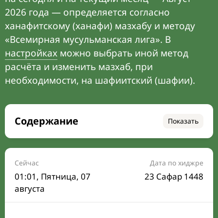
2026 года — определяется согласно
ханафитскому (ханафи) мазхабу и методу
«Всемирная мусульманская лига». В
настройках
можно выбрать иной метод
расчёта и изменить мазхаб, при
необходимости, на шафиитский (шафии).
Содержание
Показать
Время намаза на сегодня
Расписание на месяц
Сейчас
Дата по хиджре
01:01
, Пятница, 07
23 Сафар 1448
Время Сухура и Ифтара на сегодня
августа
Календарь рамадана