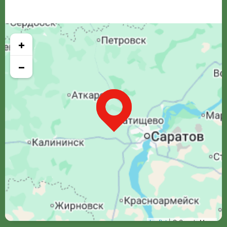
+
−
Leaflet
| © Google Maps