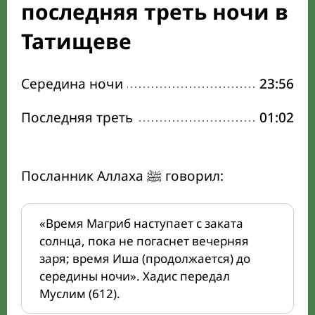
последняя треть ночи в
Татищеве
Середина ночи
23:56
Последняя треть
01:02
Посланник Аллаха ﷺ говорил:
«Время Магриб наступает с заката
солнца, пока не погаснет вечерняя
заря; время Иша (продолжается) до
середины ночи». Хадис передал
Муслим (612).