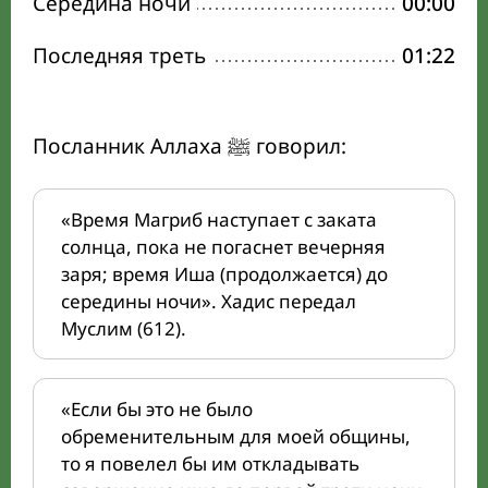
Середина ночи
00:00
Последняя треть
01:22
Посланник Аллаха ﷺ говорил:
«Время Магриб наступает с заката
солнца, пока не погаснет вечерняя
заря; время Иша (продолжается) до
середины ночи». Хадис передал
Муслим (612).
«Если бы это не было
обременительным для моей общины,
то я повелел бы им откладывать