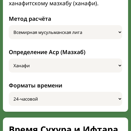
ханафитскому мазхабу (ханафи).
Метод расчёта
Определение Аср (Мазхаб)
Форматы времени
Время Сухура и Ифтара