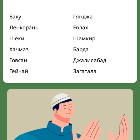
Баку
Гянджа
Ленкорань
Евлах
Шеки
Шамкир
Хачмаз
Барда
Говсан
Джалилабад
Гёйчай
Загатала