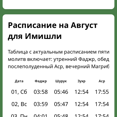
Расписание на Август
для Имишли
Таблица с актуальным расписанием пяти о
молитв включает: утренний Фаджр, обеден
послеполуденный Аср, вечерний Магриб и
Дата
Фаджр
Шурук
Зухр
Аср
01, Сб
03:58
05:46
12:54
17:55
02, Вс
03:59
05:47
12:54
17:54
03, Пн
04:01
05:48
12:54
17:54