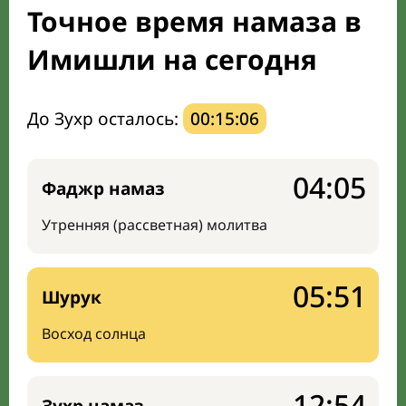
Точное время намаза в
Направление киблы
Имишли на сегодня
До Зухр осталось:
00:15:05
04:05
Фаджр намаз
Утренняя (рассветная) молитва
05:51
Шурук
Восход солнца
12:54