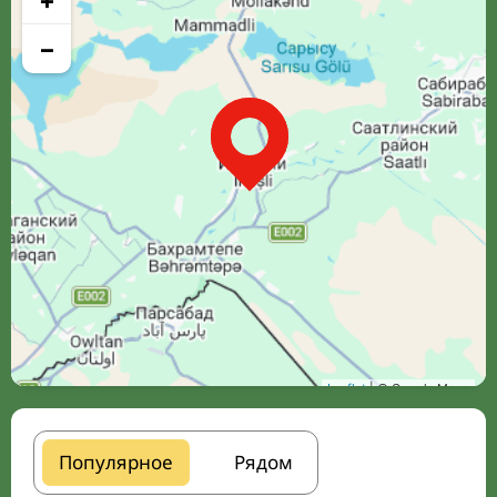
+
−
Leaflet
| © Google Maps
Популярное
Рядом