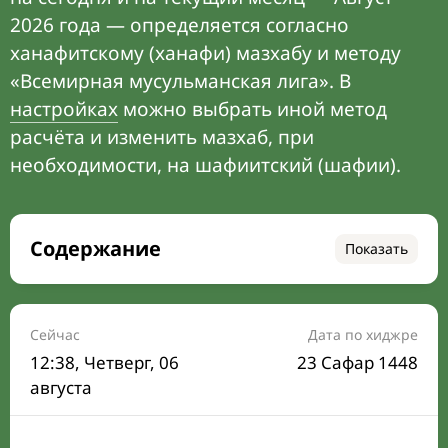
2026 года — определяется согласно
ханафитскому (ханафи) мазхабу и методу
«Всемирная мусульманская лига». В
настройках
можно выбрать иной метод
расчёта и изменить мазхаб, при
необходимости, на шафиитский (шафии).
Содержание
Показать
Время намаза на сегодня
Расписание на месяц
Сейчас
Дата по хиджре
12:38
, Четверг, 06
23 Сафар 1448
Время Сухура и Ифтара на сегодня
августа
Календарь рамадана