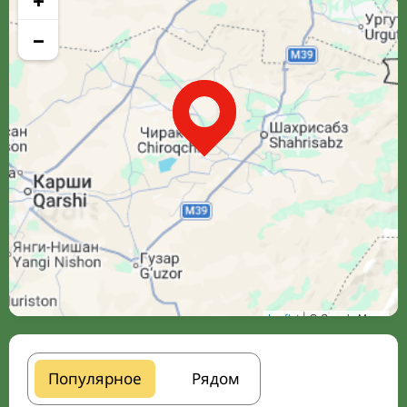
+
−
Leaflet
| © Google Maps
Популярное
Рядом