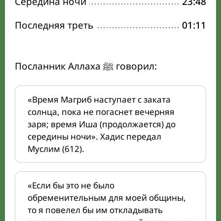
Середина ночи
23:48
Последняя треть
01:11
Посланник Аллаха ﷺ говорил:
«Время Магриб наступает с заката
солнца, пока не погаснет вечерняя
заря; время Иша (продолжается) до
середины ночи». Хадис передал
Муслим (612).
«Если бы это не было
обременительным для моей общины,
то я повелел бы им откладывать