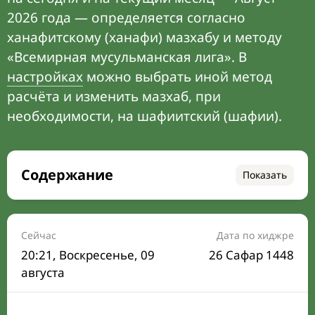
2026 года — определяется согласно
ханафитскому (ханафи) мазхабу и методу
«Всемирная мусульманская лига». В
настройках
можно выбрать иной метод
расчёта и изменить мазхаб, при
необходимости, на шафиитский (шафии).
Содержание
Показать
Время намаза на сегодня
Расписание на месяц
Сейчас
Дата по хиджре
20:21
, Воскресенье, 09
26 Сафар 1448
Время Сухура и Ифтара на сегодня
августа
Календарь рамадана