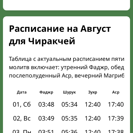
Расписание на Август
для Чиракчей
Таблица с актуальным расписанием пяти о
молитв включает: утренний Фаджр, обеден
послеполуденный Аср, вечерний Магриб и
Дата
Фаджр
Шурук
Зухр
Аср
01, Сб
03:48
05:34
12:40
17:40
02, Вс
03:49
05:35
12:40
17:39
03, Пн
03:51
05:36
12:40
17:38