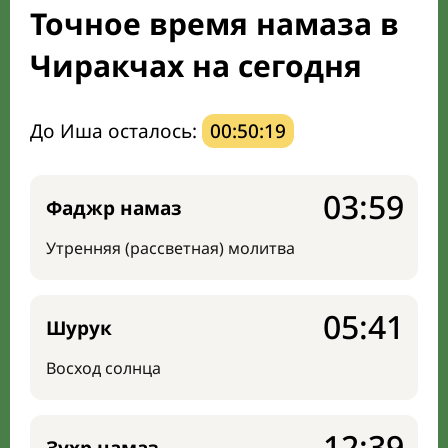
Точное время намаза в
Направление киблы
Чиракчах на сегодня
До Иша осталось:
00:50:18
03:59
Фаджр намаз
Утренняя (рассветная) молитва
05:41
Шурук
Восход солнца
12:39