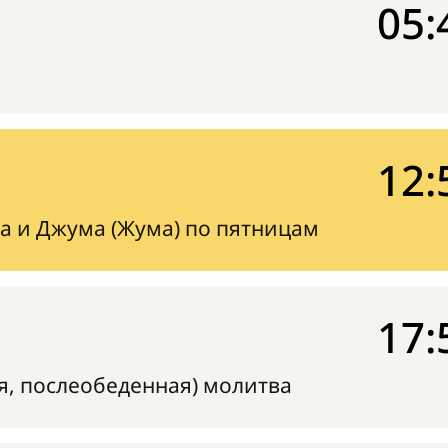
05:
12:
а и Джума (Жума) по пятницам
17:
я, послеобеденная) молитва