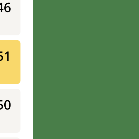
46
51
50