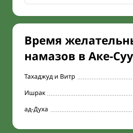
Время желательн
намазов в Аке-Суу
Тахаджуд и Витр
Ишрак
ад-Духа