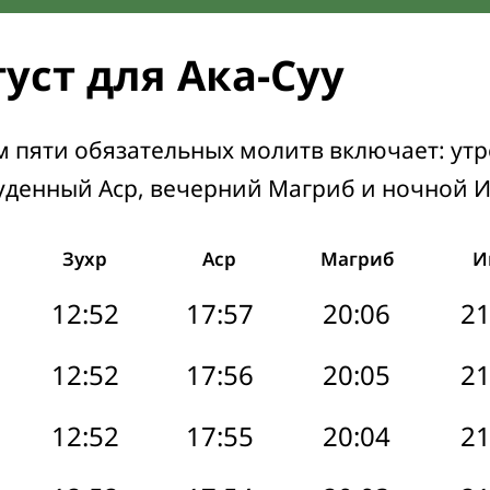
уст для Ака-Суу
м пяти обязательных молитв включает: ут
уденный Аср, вечерний Магриб и ночной 
Зухр
Аср
Магриб
И
12:52
17:57
20:06
21
12:52
17:56
20:05
21
12:52
17:55
20:04
21