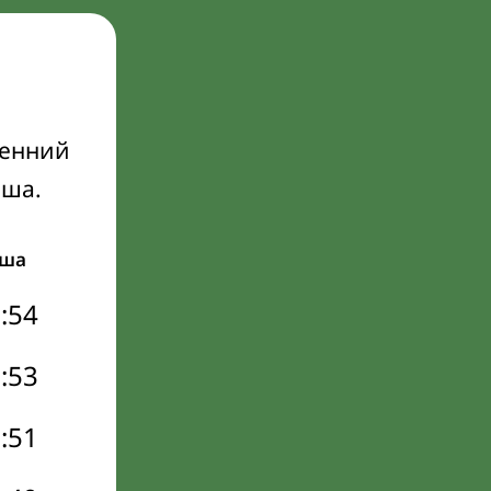
ренний
Иша.
ша
:54
:53
:51