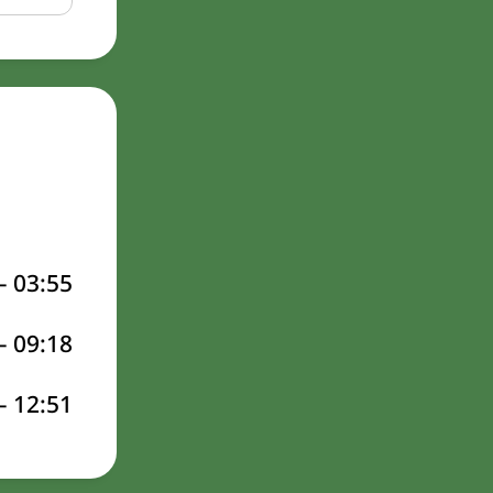
–
03:55
–
09:18
–
12:51