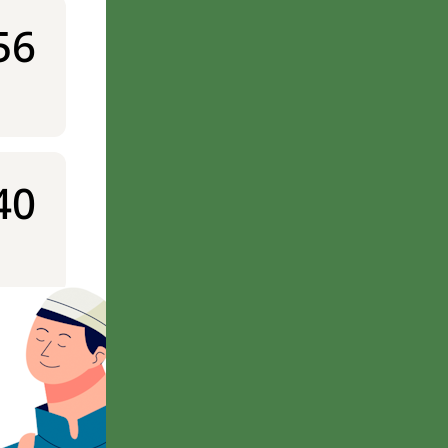
56
40