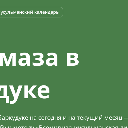
усульманский календарь
маза в
дуке
аркудуке на сегодня и на текущий месяц —
абу и методу «Всемирная мусульманская ли