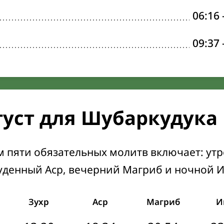
06:16
09:37
густ для Шубаркудука
м пяти обязательных молитв включает: ут
уденный Аср, вечерний Магриб и ночной 
Зухр
Аср
Магриб
И