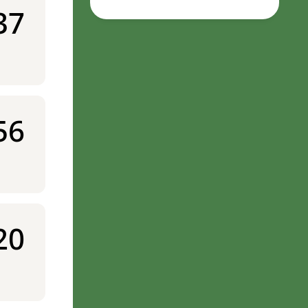
37
56
20