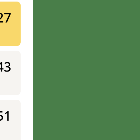
27
43
51