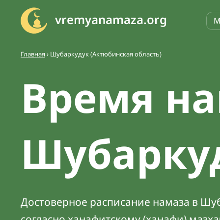
vremyanamaza.org
М
Главная
›
Шубаркудук (Актюбинская область)
Время на
Шубарку
Достоверное расписание намаза в Шуб
согласно ханафитскому (ханафи) мазх