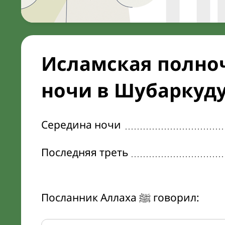
Исламская полноч
ночи в Шубаркуд
Середина ночи
Последняя треть
Посланник Аллаха ﷺ говорил: