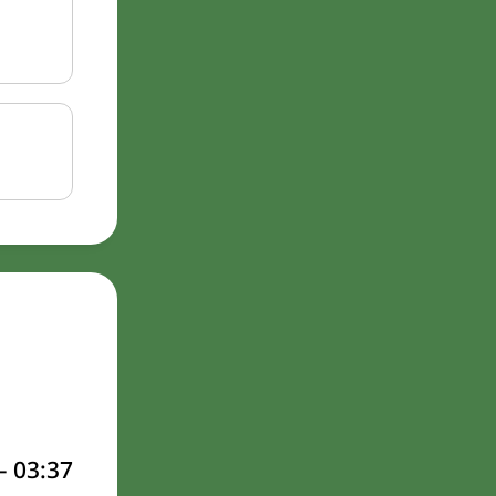
–
03:37