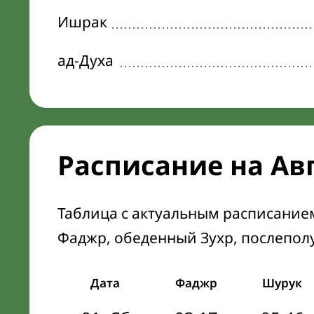
Ишрак
ад-Духа
Расписание на Ав
Таблица с актуальным расписание
Фаджр, обеденный Зухр, послепол
Дата
Фаджр
Шурук