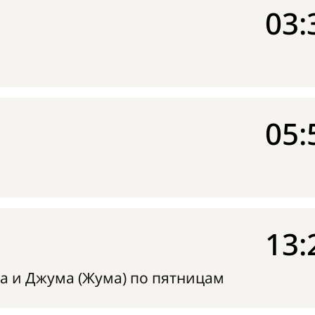
03:
05:
13:
а и Джума (Жума) по пятницам