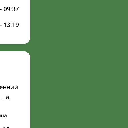
–
09:37
–
13:19
ренний
Иша.
ша