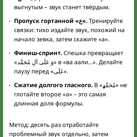
выгнутым – звук станет твёрдым.
Пропуск гортанной «ع».
Тренируйте
связки: тихо издайте звук, похожий на
начало зевка, затем скажите «а».
Финиш-спринт.
Спешка превращает
«وَ عَلَى آلِ مُحَمَّد» в «ва аали…». Делайте
паузу перед «عَلَى».
Сжатие долгого гласного.
В «مُحَمَّد
» не
глотайте второе «а» – это самая
длинная доля формулы.
Метод: десять раз отработайте
проблемный звук отдельно, затем