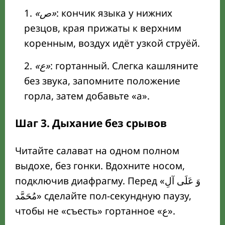
«ص»
: кончик языка у нижних
резцов, края прижаты к верхним
коренным, воздух идёт узкой струёй.
«ع»
: гортанный. Слегка кашляните
без звука, запомните положение
горла, затем добавьте «а».
Шаг 3. Дыхание без срывов
Читайте салават на одном полном
выдохе, без гонки. Вдохните носом,
подключив диафрагму. Перед «وَ عَلَى آلِ
مُحَمَّد» сделайте пол-секундную паузу,
чтобы не «съесть» гортанное «ع».