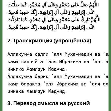
اللَّهُمَّ صَلِّ عَلَى مُحَمَّدٍ وَعَلَى آلِ مُحَمَّدٍ، كَمَا صَلَّيْتَ
عَلَى إِبْرَاهِيمَ وَعَلَى آلِ إِبْرَاهِيمَ، إِنَّكَ حَمِيدٌ مَّجِيدٌ.
اللَّهُمَّ بَارِكْ عَلَى مُحَمَّدٍ وَعَلَى آلِ مُحَمَّدٍ، كَمَا بَارَكْتَ
عَلَى إِبْرَاهِيمَ وَعَلَى آلِ إِبْرَاهِيمَ، إِنَّكَ حَمِيدٌ مَّجِيدٌ.
2. Транскрипция (упрощённая)
Аллахумма салли ʽаля Мухаммадин ва ʽал
кама салляйта ʽаля Ибрахима ва ʽаля ал
иннака Хамидун Маджид.

Аллахумма барик ʽаля Мухаммадин ва ʽал
кама баракта ʽаля Ибрахима ва ʽаля али
иннака Хамидун Маджид.
3. Перевод смысла на русский