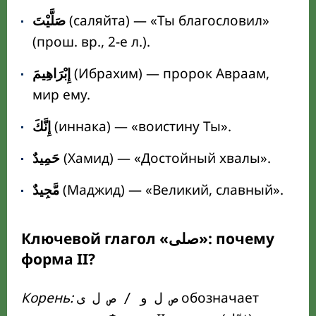
صَلَّيْتَ
(саляйта) — «Ты благословил»
(прош. вр., 2-е л.).
إِبْرَاهِيمَ
(Ибрахим) — пророк Авраам,
мир ему.
إِنَّكَ
(иннака) — «воистину Ты».
حَمِيدٌ
(Хамид) — «Достойный хвалы».
مَّجِيدٌ
(Маджид) — «Великий, славный».
Ключевой глагол «صلى»: почему
форма II?
Корень:
обозначает
ص ل و / ص ل ى