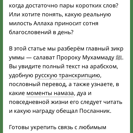
пошаговое руководство
когда достаточно пары коротких слов?
Или хотите понять, какую реальную
В какие моменты читать салават:
обязательные и желательные ситуации
милость Аллаха приносит сотня
благословений в день?
Какая награда ждёт за салават: хадисы и
примеры
В этой статье мы разберём главный зикр
Формулы салавата и где их читать:
уммы — салават Пророку Мухаммаду ﷺ.
краткие и полные варианты
Вы увидите полный текст на арабском,
удобную
русскую транскрипцию
,
Почему аббревиатура «с.а.с.» не заменяет
живой салават
пословный перевод, а также узнаете, в
какие
моменты намаза
, дуа и
Начните уже сегодня: план чтения
повседневной жизни его следует читать
салавата на первую неделю
и какую награду обещал Посланник.
Готовы укрепить связь с любимым