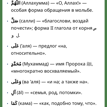
اللَّهُمَّ
(Аллахумма) — «О, Аллах!» —
особая форма обращения в мольбе.
صَلِّ
(салли) — «благослови, воздай
почести»; форма II глагола от корня
ص
.
ل و
عَلَى
(ʽаля) — предлог «на,
относительно».
(Мухаммад) — имя Пророка ﷺ,
مُحَمَّدٍ
«многократно восхваляемый».
وَعَلَى
(ва ʽаля) — «и на; а также на».
آلِ
(āl) — «семья, род, потомки».
كَمَا
(кама) — «как, подобно тому, что».