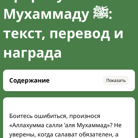
Мухаммаду ﷺ:
текст, перевод и
награда
Содержание
Показать
Салават — ключ к милости Аллаха: почему
благословение Пророка ﷺ меняет судьбу
Полный текст салавата: арабский
Боитесь ошибиться, произнося
оригинал, транскрипция, перевод
«Аллахумма салли ʽаля Мухаммад»? Не
Как произносить салават без ошибок:
уверены, когда салават обязателен, а