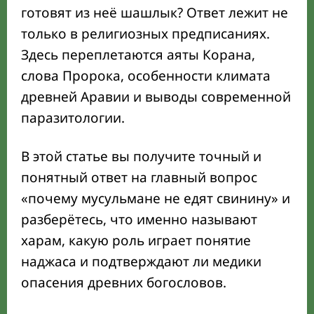
на свинину
готовят из неё шашлык? Ответ лежит не
только в религиозных предписаниях.
Халяль, харам и наджаса: краткий
глоссарий
Здесь переплетаются аяты Корана,
слова Пророка, особенности климата
Что говорит наука о свинине сегодня
древней Аравии и выводы современной
Свинина в трёх религиях: ислам, иудаизм,
паразитологии.
христианство
В этой статье вы получите точный и
Мифы и популярные вопросы о запрете
понятный ответ на главный вопрос
свинины
«почему мусульмане не едят свинину» и
Практика 2026: как в России избегать
разберётесь, что именно называют
свинины
харам, какую роль играет понятие
Главное: уважение к традициям и
наджаса и подтверждают ли медики
осознанный выбор
опасения древних богословов.