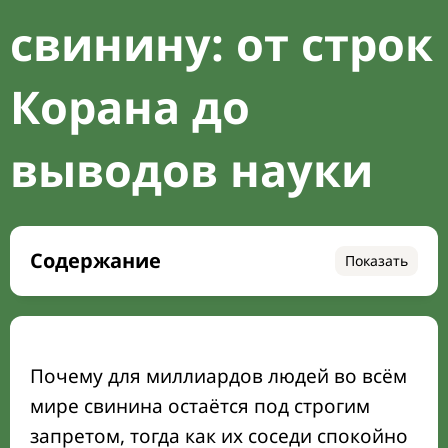
свинину: от строк
Корана до
выводов науки
Содержание
Показать
Короткий ответ — почему мусульманам
запрещена свинина
Что Коран и хадисы говорят о запрете
Почему для миллиардов людей во всём
свинины
мире свинина остаётся под строгим
История и культура: как сложился запрет
запретом, тогда как их соседи спокойно